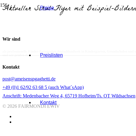
Aktueller Schul-Flyer mit Beispiel-Bildern
Preise
Wir sind
als professionelle Kinder-Fotografen deutschlandweit in Kindergärten, Grundschulen und 
Preislisten
und wir prüfen das!
Kontakt
post@ameisenspgaghetti.de
+49 (0)1 62/92 63 68 5 (auch What´sApp)
Anschrift: Medenbacher Weg 4, 65719 Hofheim/Ts. OT Wildsachsen
Kontakt
© 2026 FAIRMONDI EWIV